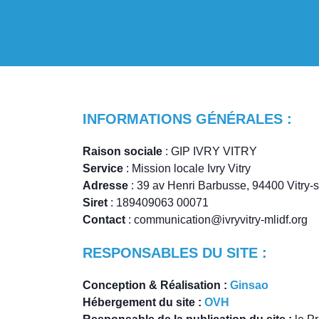
INFORMATIONS GÉNÉRALES :
Raison sociale
: GIP IVRY VITRY
Service
: Mission locale Ivry Vitry
Adresse
: 39 av Henri Barbusse, 94400 Vitry-
Siret
: 189409063 00071
Contact
: communication@ivryvitry-mlidf.org
RESPONSABLES DU SITE :
Conception & Réalisation :
Ginsao
Hébergement du site :
OVH